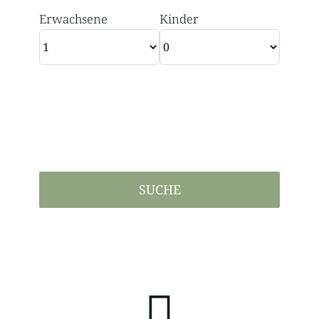
Erwachsene
Kinder
De
SUCHE